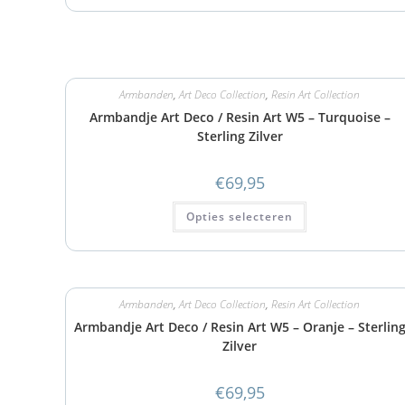
Armbanden
,
Art Deco Collection
,
Resin Art Collection
Armbandje Art Deco / Resin Art W5 – Turquoise –
Sterling Zilver
€
69,95
Opties selecteren
Armbanden
,
Art Deco Collection
,
Resin Art Collection
Armbandje Art Deco / Resin Art W5 – Oranje – Sterlin
Zilver
€
69,95