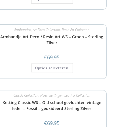
Armbanden
,
Art Deco Collection
,
Resin Art Collection
Armbandje Art Deco / Resin Art W5 – Groen – Sterling
Zilver
€
69,95
Opties selecteren
Classic Collection
,
Heren kettingen
,
Leather Collection
Ketting Classic W6 – Old school gevlochten vintage
leder – Fossil – geoxideerd Sterling Zilver
€
69,95