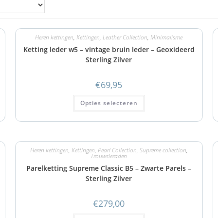
Heren kettingen
,
Kettingen
,
Leather Collection
,
Minimalisme
Ketting leder w5 – vintage bruin leder – Geoxideerd
Sterling Zilver
€
69,95
Opties selecteren
Heren kettingen
,
Kettingen
,
Pearl Collection
,
Supreme collection
,
Trouwsieraden
Parelketting Supreme Classic B5 – Zwarte Parels –
Sterling Zilver
€
279,00