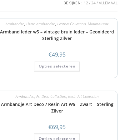
BEKIJKEN:
12
24
ALLEMAAL
Armbanden
,
Heren armbanden
,
Leather Collection
,
Minimalisme
Armband leder w5 – vintage bruin leder – Geoxideerd
Sterling Zilver
€
49,95
Opties selecteren
Armbanden
,
Art Deco Collection
,
Resin Art Collection
Armbandje Art Deco / Resin Art W5 – Zwart – Sterling
Zilver
€
69,95
Opties selecteren