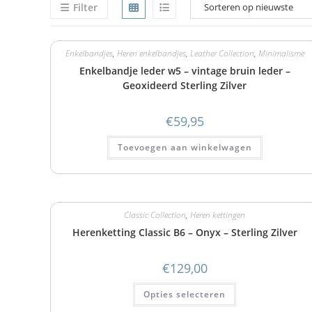
Filter
Enkelbandjes
,
Heren enkelbandjes
,
Leather Collection
,
Minimalisme
Enkelbandje leder w5 – vintage bruin leder –
Geoxideerd Sterling Zilver
€
59,95
Toevoegen aan winkelwagen
Classic Collection
,
Heren kettingen
Herenketting Classic B6 – Onyx – Sterling Zilver
€
129,00
Opties selecteren