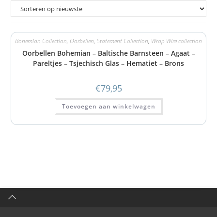
Bohemian Collection
,
Oorbellen
,
Statement Collection
,
Wrap Wire collection
Oorbellen Bohemian – Baltische Barnsteen – Agaat –
Pareltjes – Tsjechisch Glas – Hematiet – Brons
€
79,95
Toevoegen aan winkelwagen