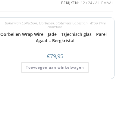
BEKIJKEN:
12
24
ALLEMAAL
Bohemian Collection
,
Oorbellen
,
Statement Collection
,
Wrap Wire
collection
Oorbellen Wrap Wire – Jade – Tsjechisch glas – Parel –
Agaat – Bergkristal
€
79,95
Toevoegen aan winkelwagen