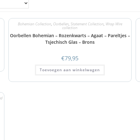
Bohemian Collection
,
Oorbellen
,
Statement Collection
,
Wrap Wire
collection
Oorbellen Bohemian – Rozenkwarts – Agaat – Pareltjes –
Tsjechisch Glas – Brons
€
79,95
Toevoegen aan winkelwagen
ed