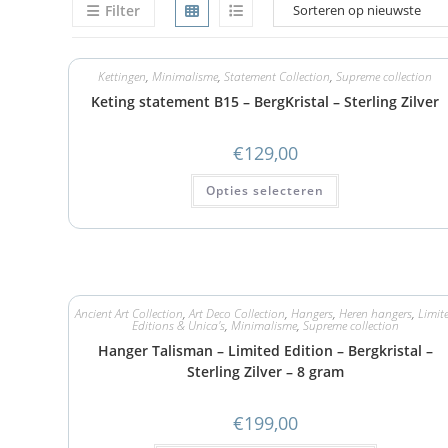
Filter
Kettingen
,
Minimalisme
,
Statement Collection
,
Supreme collection
Keting statement B15 – BergKristal – Sterling Zilver
€
129,00
Opties selecteren
Ancient Art Collection
,
Art Deco Collection
,
Hangers
,
Heren hangers
,
Limit
Editions & Unica's
,
Minimalisme
,
Supreme collection
Hanger Talisman – Limited Edition – Bergkristal –
Sterling Zilver – 8 gram
€
199,00