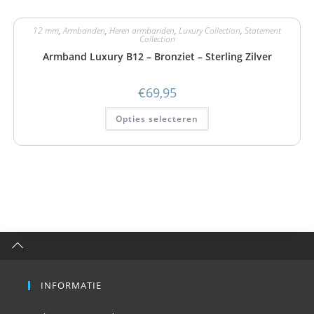
12 mm
,
Armbanden
,
Heren armbanden
,
Luxury Collection
,
Statement
Collection
Armband Luxury B12 – Bronziet – Sterling Zilver
€
69,95
Opties selecteren
INFORMATIE