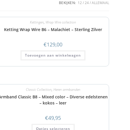
BEKIJKEN:
12
24
ALLEMAAL
Kettingen
,
Wrap Wire collection
Ketting Wrap Wire B6 – Malachiet – Sterling Zilver
€
129,00
Toevoegen aan winkelwagen
Classic Collection
,
Heren armbanden
Armband Classic B8 – Mixed color – Diverse edelstenen
– kokos – leer
€
49,95
Opties selecteren