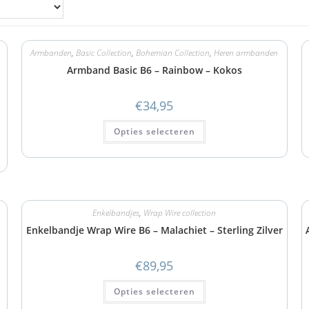
Armbanden
,
Basic Collection
,
Bohemian Collection
,
Heren armbanden
Armband Basic B6 – Rainbow – Kokos
€
34,95
Opties selecteren
Enkelbandjes
,
Wrap Wire collection
Enkelbandje Wrap Wire B6 – Malachiet – Sterling Zilver
€
89,95
Opties selecteren