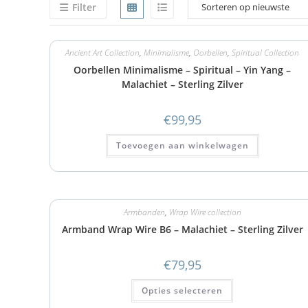
Filter
Ancient Art Collection
,
Minimalisme
,
Oorbellen
,
Spiritual Collection
Oorbellen Minimalisme – Spiritual – Yin Yang –
Malachiet – Sterling Zilver
€
99,95
Toevoegen aan winkelwagen
Armbanden
,
Wrap Wire collection
Armband Wrap Wire B6 – Malachiet – Sterling Zilver
€
79,95
Opties selecteren