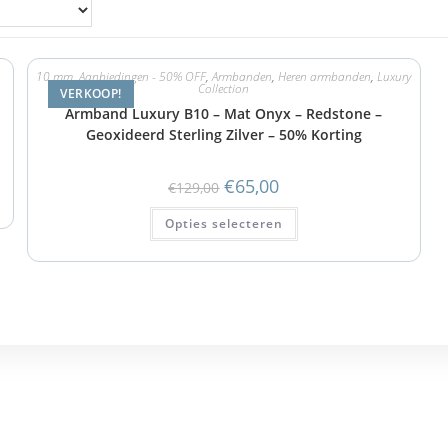
10 mm
,
Aanbiedingen - 50% OFF
,
Armbanden
,
Heren armbanden
,
Luxury
Collection
VERKOOP!
Armband Luxury B10 – Mat Onyx – Redstone –
Geoxideerd Sterling Zilver – 50% Korting
€
65,00
€
129,00
Opties selecteren