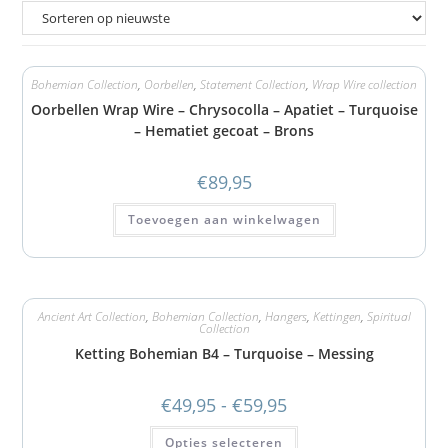
Bohemian Collection
,
Oorbellen
,
Statement Collection
,
Wrap Wire collection
Oorbellen Wrap Wire – Chrysocolla – Apatiet – Turquoise
– Hematiet gecoat – Brons
€
89,95
Toevoegen aan winkelwagen
Ancient Art Collection
,
Bohemian Collection
,
Hangers
,
Kettingen
,
Spiritual
Collection
Ketting Bohemian B4 – Turquoise – Messing
€
49,95
-
€
59,95
Opties selecteren