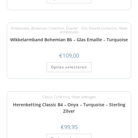
Armbanden
,
Bohemian Collection
,
Enamel - Glas Emaille Collection
,
Heren
armbanden
Wikkelarmband Bohemian B6 – Glas Emaille – Turquoise
€
109,00
Opties selecteren
Classic Collection
,
Heren kettingen
Herenketting Classic B4 – Onyx – Turquoise – Sterling
Zilver
€
99,95