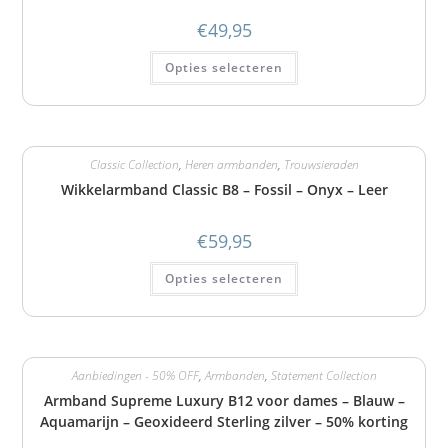
€
49,95
Opties selecteren
Classic Collection
,
Heren armbanden
,
Trouwsieraden
Wikkelarmband Classic B8 – Fossil – Onyx – Leer
€
59,95
Opties selecteren
Aanbiedingen - 50% OFF
,
Armbanden
,
Statement Collection
Armband Supreme Luxury B12 voor dames – Blauw –
Aquamarijn – Geoxideerd Sterling zilver – 50% korting