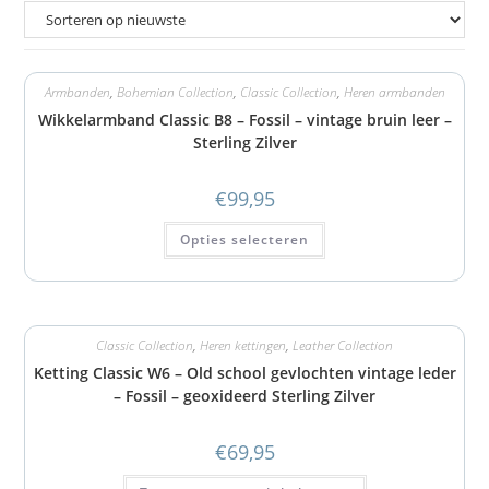
Armbanden
,
Bohemian Collection
,
Classic Collection
,
Heren armbanden
Wikkelarmband Classic B8 – Fossil – vintage bruin leer –
Sterling Zilver
€
99,95
Opties selecteren
Classic Collection
,
Heren kettingen
,
Leather Collection
Ketting Classic W6 – Old school gevlochten vintage leder
– Fossil – geoxideerd Sterling Zilver
€
69,95