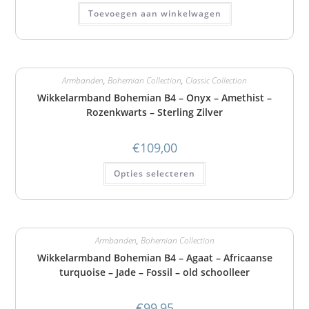
Toevoegen aan winkelwagen
Armbanden
,
Bohemian Collection
,
Classic Collection
Wikkelarmband Bohemian B4 – Onyx – Amethist –
Rozenkwarts – Sterling Zilver
€
109,00
Opties selecteren
Armbanden
,
Bohemian Collection
Wikkelarmband Bohemian B4 – Agaat – Africaanse
turquoise – Jade – Fossil – old schoolleer
€
99,95