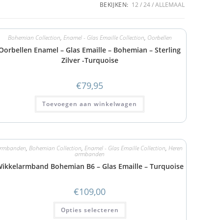
BEKIJKEN:
12
24
ALLEMAAL
Bohemian Collection
,
Enamel - Glas Emaille Collection
,
Oorbellen
Oorbellen Enamel – Glas Emaille – Bohemian – Sterling
Zilver -Turquoise
€
79,95
Toevoegen aan winkelwagen
rmbanden
,
Bohemian Collection
,
Enamel - Glas Emaille Collection
,
Heren
armbanden
ikkelarmband Bohemian B6 – Glas Emaille – Turquoise
€
109,00
Opties selecteren