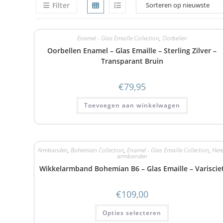
Filter
Enamel - Glas Emaille Collection
,
Oorbellen
Oorbellen Enamel – Glas Emaille – Sterling Zilver –
Transparant Bruin
€
79,95
Toevoegen aan winkelwagen
Armbanden
,
Bohemian Collection
,
Enamel - Glas Emaille Collection
,
Her
armbanden
Wikkelarmband Bohemian B6 – Glas Emaille – Variscie
€
109,00
Opties selecteren