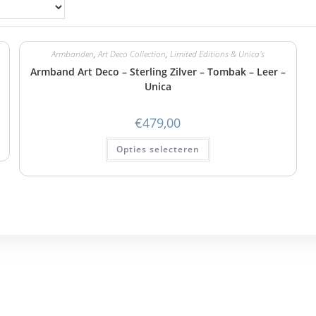
Armbanden
,
Art Deco Collection
,
Limited Editions & Unica's
Armband Art Deco – Sterling Zilver – Tombak – Leer –
Unica
€
479,00
Opties selecteren