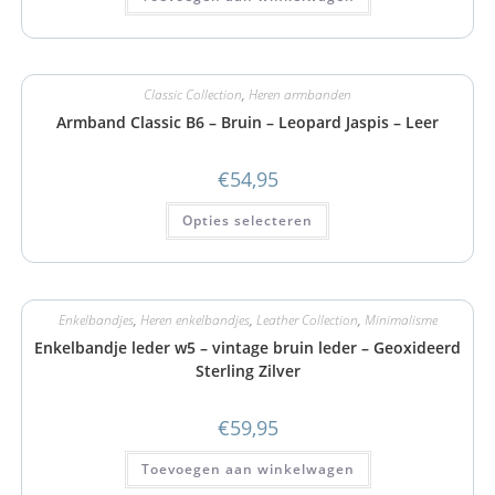
Classic Collection
,
Heren armbanden
Armband Classic B6 – Bruin – Leopard Jaspis – Leer
€
54,95
Opties selecteren
Enkelbandjes
,
Heren enkelbandjes
,
Leather Collection
,
Minimalisme
Enkelbandje leder w5 – vintage bruin leder – Geoxideerd
Sterling Zilver
€
59,95
Toevoegen aan winkelwagen