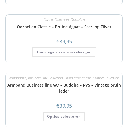
Classic Collection
,
Oorbellen
Oorbellen Classic – Bruine Agaat – Sterling Zilver
€
39,95
Toevoegen aan winkelwagen
Armbanden
,
Business Line Collection
,
Heren armbanden
,
Leather Collection
Armband Business line W7 – Buddha – RVS – vintage bruin
leder
€
39,95
Opties selecteren