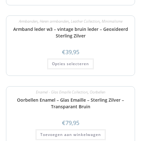
Armbanden
,
Heren armbanden
,
Leather Collection
,
Minimalisme
Armband leder w3 – vintage bruin leder – Geoxideerd
Sterling Zilver
€
39,95
Opties selecteren
Enamel - Glas Emaille Collection
,
Oorbellen
Oorbellen Enamel – Glas Emaille – Sterling Zilver –
Transparant Bruin
€
79,95
Toevoegen aan winkelwagen