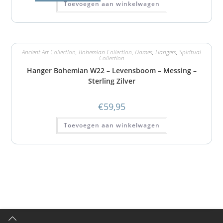
Toevoegen aan winkelwagen
Ancient Art Collection
,
Bohemian Collection
,
Dames
,
Hangers
,
Spiritual
Collection
Hanger Bohemian W22 – Levensboom – Messing –
Sterling Zilver
€
59,95
Toevoegen aan winkelwagen