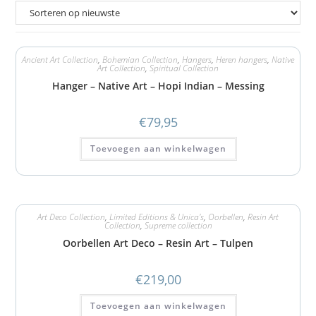
Ancient Art Collection
,
Bohemian Collection
,
Hangers
,
Heren hangers
,
Native
Art Collection
,
Spiritual Collection
Hanger – Native Art – Hopi Indian – Messing
€
79,95
Toevoegen aan winkelwagen
Art Deco Collection
,
Limited Editions & Unica's
,
Oorbellen
,
Resin Art
Collection
,
Supreme collection
Oorbellen Art Deco – Resin Art – Tulpen
€
219,00
Toevoegen aan winkelwagen