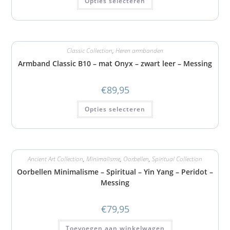
Opties selecteren
Classic Collection
,
Heren armbanden
Armband Classic B10 – mat Onyx – zwart leer – Messing
€
89,95
Opties selecteren
Ancient Art Collection
,
Minimalisme
,
Oorbellen
,
Spiritual Collection
Oorbellen Minimalisme – Spiritual – Yin Yang – Peridot –
Messing
€
79,95
Toevoegen aan winkelwagen