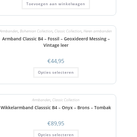
Toevoegen aan winkelwagen
Armbanden
,
Bohemian Collection
,
Classic Collection
,
Heren armbanden
Armband Classic B4 – Fossil – Geoxideerd Messing –
Vintage leer
€
44,95
Opties selecteren
Armbanden
,
Classic Collection
Wikkelarmband Classsic B4 – Onyx – Brons – Tombak
€
89,95
Opties selecteren