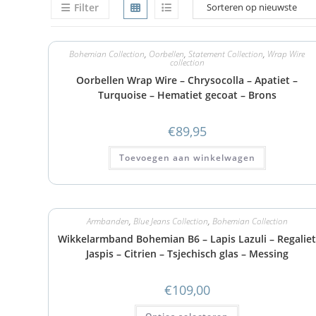
Filter
Bohemian Collection
,
Oorbellen
,
Statement Collection
,
Wrap Wire
collection
Oorbellen Wrap Wire – Chrysocolla – Apatiet –
Turquoise – Hematiet gecoat – Brons
€
89,95
Toevoegen aan winkelwagen
Armbanden
,
Blue Jeans Collection
,
Bohemian Collection
Wikkelarmband Bohemian B6 – Lapis Lazuli – Regalie
Jaspis – Citrien – Tsjechisch glas – Messing
€
109,00