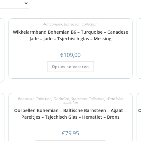
Armbanden
,
Bohemian Collection
Wikkelarmband Bohemian B6 – Turquoise – Canadese
Jade – Jade – Tsjechisch glas – Messing
€
109,00
Opties selecteren
Bohemian Collection
,
Oorbellen
,
Statement Collection
,
Wrap Wire
collection
t
Oorbellen Bohemian – Baltische Barnsteen – Agaat –
O
Pareltjes – Tsjechisch Glas – Hematiet – Brons
€
79,95