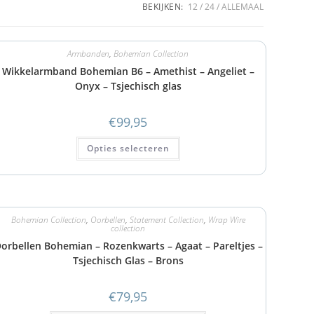
BEKIJKEN:
12
24
ALLEMAAL
Armbanden
,
Bohemian Collection
Wikkelarmband Bohemian B6 – Amethist – Angeliet –
Onyx – Tsjechisch glas
€
99,95
Opties selecteren
Bohemian Collection
,
Oorbellen
,
Statement Collection
,
Wrap Wire
collection
orbellen Bohemian – Rozenkwarts – Agaat – Pareltjes –
Tsjechisch Glas – Brons
€
79,95