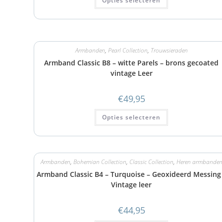
Opties selecteren
Armbanden
,
Pearl Collection
,
Trouwsieraden
Armband Classic B8 – witte Parels – brons gecoated
vintage Leer
€
49,95
Opties selecteren
Armbanden
,
Bohemian Collection
,
Classic Collection
,
Heren armbande
Armband Classic B4 – Turquoise – Geoxideerd Messing
Vintage leer
€
44,95