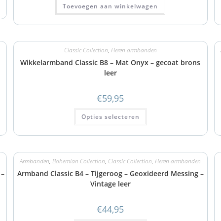
Toevoegen aan winkelwagen
Classic Collection
,
Heren armbanden
Wikkelarmband Classic B8 – Mat Onyx – gecoat brons
leer
€
59,95
Opties selecteren
n
Armbanden
,
Bohemian Collection
,
Classic Collection
,
Heren armbanden
 –
Armband Classic B4 – Tijgeroog – Geoxideerd Messing –
Vintage leer
€
44,95