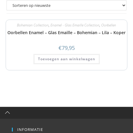
Bohemian Collection
,
Enamel - Glas Emaille Collection
,
Oorbellen
Oorbellen Enamel – Glas Emaille – Bohemian – Lila – Koper
€
79,95
Toevoegen aan winkelwagen
INFORMATIE