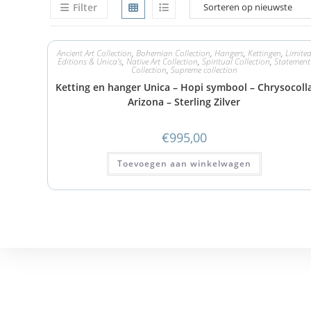
Filter
Ancient Art Collection
,
Bohemian Collection
,
Hangers
,
Kettingen
,
Limite
Editions & Unica's
,
Native Art Collection
,
Spiritual Collection
,
Statement
Collection
,
Supreme collection
Ketting en hanger Unica – Hopi symbool – Chrysocoll
Arizona – Sterling Zilver
€
995,00
Toevoegen aan winkelwagen