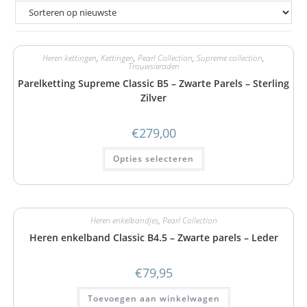
Heren kettingen
,
Kettingen
,
Pearl Collection
,
Supreme collection
,
Trouwsieraden
Parelketting Supreme Classic B5 – Zwarte Parels – Sterling
Zilver
€
279,00
Opties selecteren
Heren enkelbandjes
,
Pearl Collection
Heren enkelband Classic B4.5 – Zwarte parels – Leder
€
79,95
Toevoegen aan winkelwagen