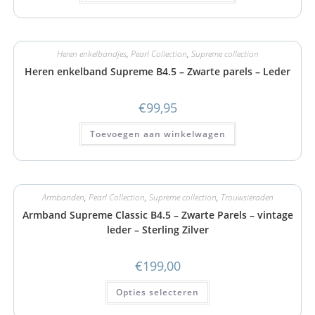
Heren enkelbandjes
,
Pearl Collection
,
Supreme collection
Heren enkelband Supreme B4.5 – Zwarte parels – Leder
€
99,95
Toevoegen aan winkelwagen
Armbanden
,
Pearl Collection
,
Supreme collection
,
Trouwsieraden
Armband Supreme Classic B4.5 – Zwarte Parels – vintage
leder – Sterling Zilver
€
199,00
Opties selecteren