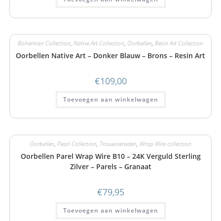
Bohemian Collection
,
Native Art Collection
,
Oorbellen
,
Resin Art Collection
Oorbellen Native Art – Donker Blauw – Brons – Resin Art
€
109,00
Toevoegen aan winkelwagen
Oorbellen
,
Pearl Collection
,
Trouwsieraden
,
Wrap Wire collection
Oorbellen Parel Wrap Wire B10 – 24K Verguld Sterling
Zilver – Parels – Granaat
€
79,95
Toevoegen aan winkelwagen