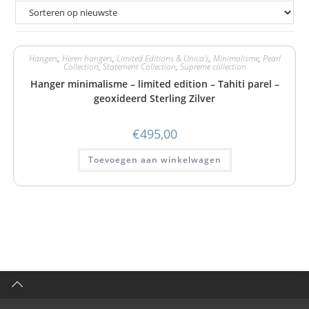
Hangers
,
Heren hangers
,
Limited Editions & Unica's
,
Minimalisme
,
Pearl
Collection
,
Statement Collection
,
Supreme collection
Hanger minimalisme – limited edition – Tahiti parel –
geoxideerd Sterling Zilver
€
495,00
Toevoegen aan winkelwagen