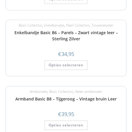
Basic Collection
,
Enkelbandjes
,
Pearl Collection
,
Trouwsieraden
Enkelbandje Basic B6 – Parels – Zwart vintage leer –
Sterling Zilver
€
34,95
Opties selecteren
Armbanden
,
Basic Collection
,
Heren armbanden
Armband Basic B8 – Tijgeroog – Vintage bruin Leer
€
39,95
Opties selecteren