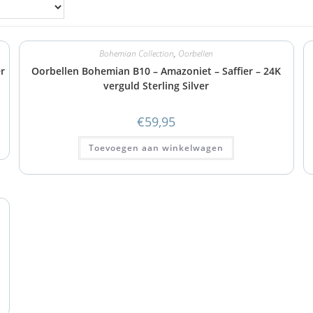
Bohemian Collection
,
Oorbellen
er
Oorbellen Bohemian B10 – Amazoniet – Saffier – 24K
verguld Sterling Silver
€
59,95
Toevoegen aan winkelwagen