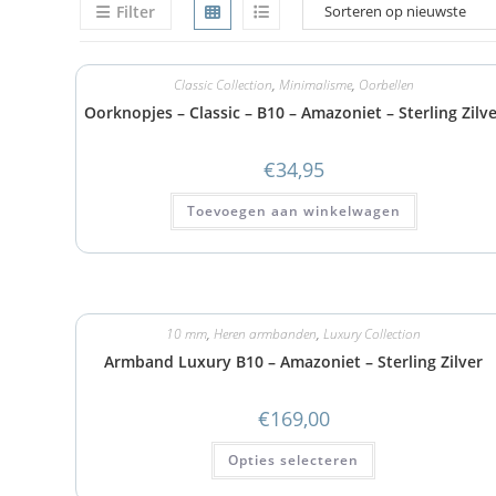
Filter
Classic Collection
,
Minimalisme
,
Oorbellen
Oorknopjes – Classic – B10 – Amazoniet – Sterling Zilv
€
34,95
Toevoegen aan winkelwagen
10 mm
,
Heren armbanden
,
Luxury Collection
Armband Luxury B10 – Amazoniet – Sterling Zilver
€
169,00
Opties selecteren