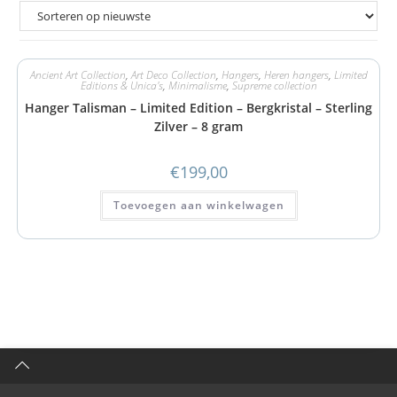
Ancient Art Collection
,
Art Deco Collection
,
Hangers
,
Heren hangers
,
Limited
Editions & Unica's
,
Minimalisme
,
Supreme collection
Hanger Talisman – Limited Edition – Bergkristal – Sterling
Zilver – 8 gram
€
199,00
Toevoegen aan winkelwagen