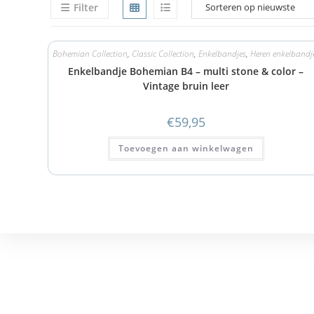
Filter
Bohemian Collection
,
Classic Collection
,
Enkelbandjes
,
Heren enkelbandj
Enkelbandje Bohemian B4 – multi stone & color –
Vintage bruin leer
€
59,95
Toevoegen aan winkelwagen