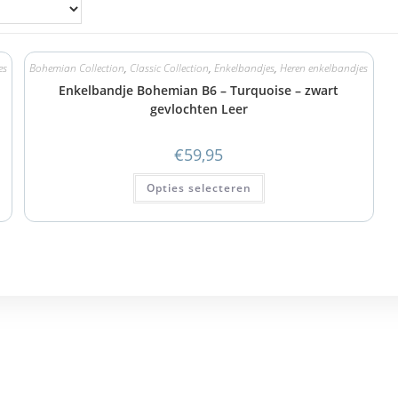
es
Bohemian Collection
,
Classic Collection
,
Enkelbandjes
,
Heren enkelbandjes
Enkelbandje Bohemian B6 – Turquoise – zwart
gevlochten Leer
€
59,95
Opties selecteren