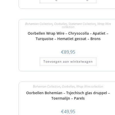
Bohemian Collection
,
Oorbellen
,
Statement Collection
,
Wrap Wire
collection
Oorbellen Wrap Wire – Chrysocolla – Apatiet –
Turquoise – Hematiet gecoat – Brons
€
89,95
Toevoegen aan winkelwagen
Bohemian Collection
,
Oorbellen
,
Wrap Wire collection
Oorbellen Bohemian – Tsjechisch glas druppel –
Toermalijn – Parels
€
49,95