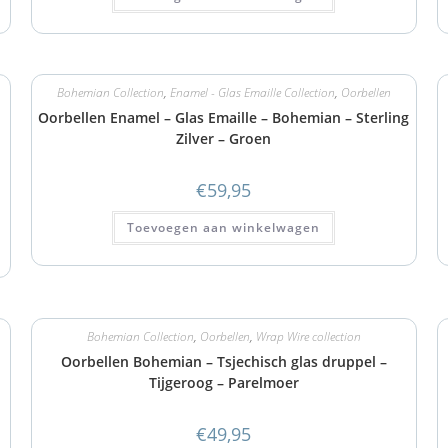
Bohemian Collection
,
Enamel - Glas Emaille Collection
,
Oorbellen
Oorbellen Enamel – Glas Emaille – Bohemian – Sterling
Zilver – Groen
€
59,95
Toevoegen aan winkelwagen
Bohemian Collection
,
Oorbellen
,
Wrap Wire collection
Oorbellen Bohemian – Tsjechisch glas druppel –
Tijgeroog – Parelmoer
€
49,95