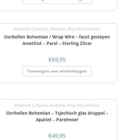
Bohemian Collection
,
Oorbellen
,
Wrap Wire collection
Oorbellen Bohemian / Wrap Wire – facet geslepen
Amethist – Parel – Sterling Zilver
€
69,95
Toevoegen aan winkelwagen
Bohemian Collection
,
Oorbellen
,
Wrap Wire collection
Oorbellen Bohemian – Tsjechisch glas druppel –
Apatiet – Parelmoer
€
49,95