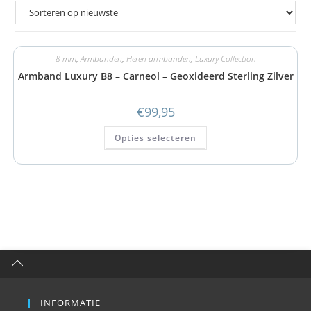
8 mm
,
Armbanden
,
Heren armbanden
,
Luxury Collection
Armband Luxury B8 – Carneol – Geoxideerd Sterling Zilver
€
99,95
Opties selecteren
INFORMATIE