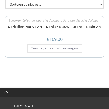
Bohemian Collection
,
Native Art Collection
,
Oorbellen
,
Resin Art Collection
Oorbellen Native Art – Donker Blauw – Brons – Resin Art
€
109,00
Toevoegen aan winkelwagen
INFORMATIE