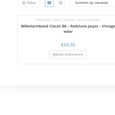
Filter
Armbanden
,
Classic Collection
,
Heren armbanden
Wikkelarmband Classic B8 – Redstone Jaspis – Vintag
leder
€
69,95
Opties selecteren