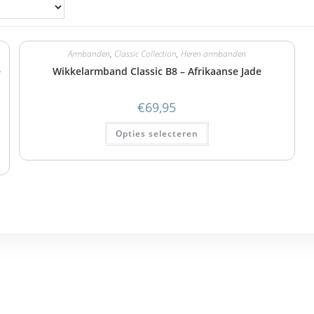
Armbanden
,
Classic Collection
,
Heren armbanden
e
Wikkelarmband Classic B8 – Afrikaanse Jade
€
69,95
Opties selecteren