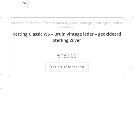
Art Deco Collection
,
Classic Collection
,
Heren kettingen
,
Kettingen
,
Leather
Collection
Ketting Classic W6 – Bruin vintage leder – geoxideerd
Sterling Zilver
€
189,00
Opties selecteren
g