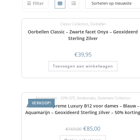
Filter
Classic Collection
,
Oorbellen
Oorbellen Classic – Zwarte facet Onyx – Geoxideerd
Sterling Zilver
€
39,95
Toevoegen aan winkelwagen
Aanbiedingen - 50% OFF
,
Armbanden
,
Statement Collection
VERKOOP!
Armband Supreme Luxury B12 voor dames – Blauw –
Aquamarijn – Geoxideerd Sterling zilver – 50% kortin
€
85,00
€
169,00