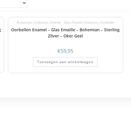
Bohemian Collection
,
Enamel - Glas Emaille Collection
,
Oorbellen
g
Oorbellen Enamel – Glas Emaille – Bohemian – Sterling
Zilver – Oker Geel
€
59,95
Toevoegen aan winkelwagen