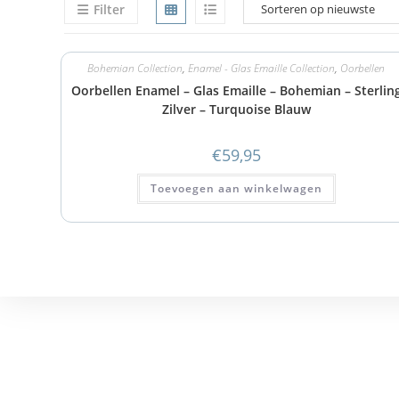
Filter
Bohemian Collection
,
Enamel - Glas Emaille Collection
,
Oorbellen
Oorbellen Enamel – Glas Emaille – Bohemian – Sterlin
Zilver – Turquoise Blauw
€
59,95
Toevoegen aan winkelwagen