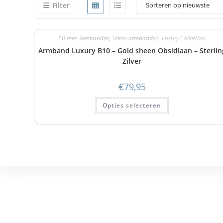
Filter
10 mm
,
Armbanden
,
Heren armbanden
,
Luxury Collection
Armband Luxury B10 – Gold sheen Obsidiaan – Sterlin
Zilver
€
79,95
Opties selecteren