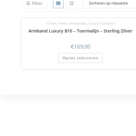
Filter
10 mm
,
Heren armbanden
,
Luxury Collection
Armband Luxury B10 – Toermalijn – Sterling Zilver
€
169,00
Opties selecteren