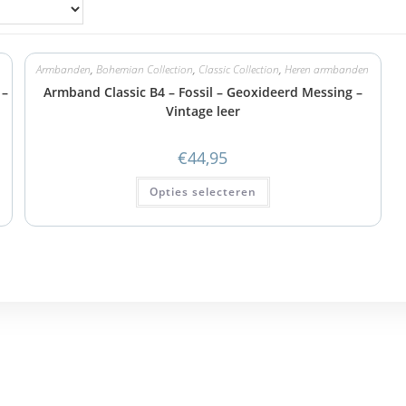
Armbanden
,
Bohemian Collection
,
Classic Collection
,
Heren armbanden
 –
Armband Classic B4 – Fossil – Geoxideerd Messing –
Vintage leer
€
44,95
Opties selecteren