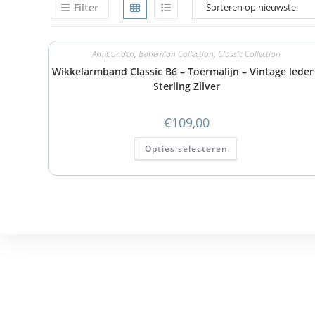
Filter
Armbanden
,
Bohemian Collection
,
Classic Collection
Wikkelarmband Classic B6 – Toermalijn – Vintage leder
Sterling Zilver
€
109,00
Opties selecteren