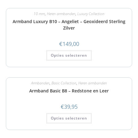
10 mm
,
Heren armbanden
,
Luxury Collection
Armband Luxury B10 – Angeliet – Geoxideerd Sterling
Zilver
€
149,00
Opties selecteren
Armbanden
,
Basic Collection
,
Heren armbanden
Armband Basic B8 – Redstone en Leer
€
39,95
Opties selecteren