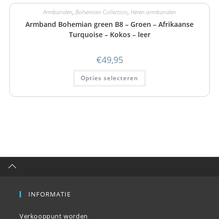
Armbanden
,
Bohemian Collection
,
Heren armbanden
Armband Bohemian green B8 – Groen – Afrikaanse
Turquoise – Kokos – leer
€
49,95
Opties selecteren
INFORMATIE
Verkooppunt worden