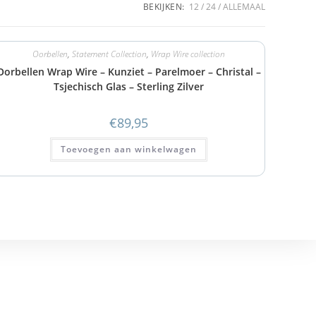
BEKIJKEN:
12
24
ALLEMAAL
Oorbellen
,
Statement Collection
,
Wrap Wire collection
Oorbellen Wrap Wire – Kunziet – Parelmoer – Christal –
Tsjechisch Glas – Sterling Zilver
€
89,95
Toevoegen aan winkelwagen