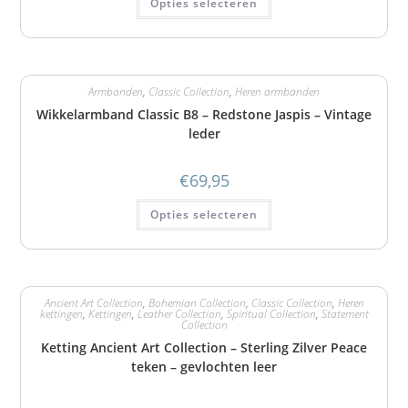
Opties selecteren
Armbanden
,
Classic Collection
,
Heren armbanden
Wikkelarmband Classic B8 – Redstone Jaspis – Vintage
leder
€
69,95
Opties selecteren
Ancient Art Collection
,
Bohemian Collection
,
Classic Collection
,
Heren
kettingen
,
Kettingen
,
Leather Collection
,
Spiritual Collection
,
Statement
Collection
Ketting Ancient Art Collection – Sterling Zilver Peace
teken – gevlochten leer