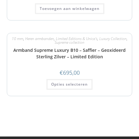
Toevoegen aan winkelwagen
10 mm
,
Heren armbanden
,
Limited Editions & Unica's
,
Luxury Collection
,
Supreme collection
Armband Supreme Luxury B10 – Saffier – Geoxideerd
Sterling Zilver – Limited Edition
€
695,00
Opties selecteren