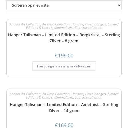
Ancient Art Collection
,
Art Deco Collection
,
Hangers
,
Heren hangers
,
Limited
Editions & Unica's
,
Minimalisme
,
Supreme collection
Hanger Talisman – Limited Edition – Bergkristal – Sterling
Zilver – 8 gram
€
199,00
Toevoegen aan winkelwagen
Ancient Art Collection
,
Art Deco Collection
,
Hangers
,
Heren hangers
,
Limited
Editions & Unica's
,
Minimalisme
,
Supreme collection
Hanger Talisman – Limited Edition – Amethist – Sterling
Zilver – 14 gram
€
169,00