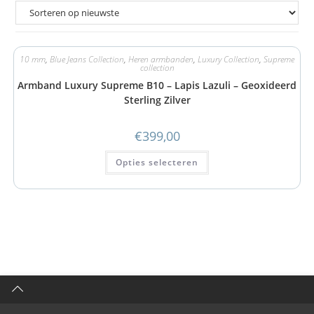
10 mm
,
Blue Jeans Collection
,
Heren armbanden
,
Luxury Collection
,
Supreme
collection
Armband Luxury Supreme B10 – Lapis Lazuli – Geoxideerd
Sterling Zilver
€
399,00
Opties selecteren