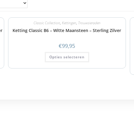
Classic Collection
,
Kettingen
,
Trouwsieraden
er
Ketting Classic B6 – Witte Maansteen – Sterling Zilver
€
99,95
Opties selecteren