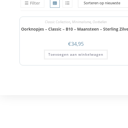
Filter
Classic Collection
,
Minimalisme
,
Oorbellen
Oorknopjes – Classic – B10 – Maansteen – Sterling Zilv
€
34,95
Toevoegen aan winkelwagen