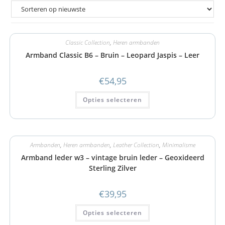
Classic Collection
,
Heren armbanden
Armband Classic B6 – Bruin – Leopard Jaspis – Leer
€
54,95
Opties selecteren
Armbanden
,
Heren armbanden
,
Leather Collection
,
Minimalisme
Armband leder w3 – vintage bruin leder – Geoxideerd
Sterling Zilver
€
39,95
Opties selecteren