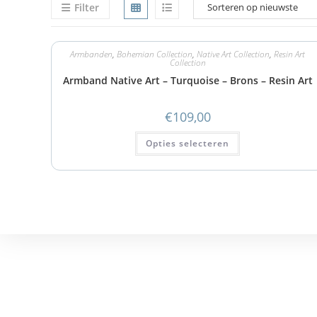
Filter
Armbanden
,
Bohemian Collection
,
Native Art Collection
,
Resin Art
Collection
Armband Native Art – Turquoise – Brons – Resin Art
€
109,00
Opties selecteren