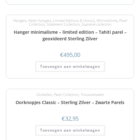
Hangers
,
Heren hangers
,
Limited Editions & Unica's
,
Minimalisme
,
Pearl
Collection
,
Statement Collection
,
Supreme collection
Hanger minimalisme – limited edition – Tahiti parel –
geoxideerd Sterling Zilver
€
495,00
Toevoegen aan winkelwagen
Oorbellen
,
Pearl Collection
,
Trouwsieraden
Oorknopjes Classic – Sterling Zilver – Zwarte Parels
€
32,95
Toevoegen aan winkelwagen