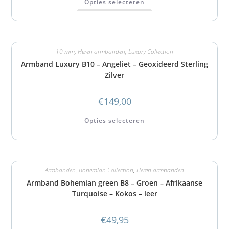
Opties selecteren
10 mm
,
Heren armbanden
,
Luxury Collection
Armband Luxury B10 – Angeliet – Geoxideerd Sterling
Zilver
€
149,00
Opties selecteren
Armbanden
,
Bohemian Collection
,
Heren armbanden
Armband Bohemian green B8 – Groen – Afrikaanse
Turquoise – Kokos – leer
€
49,95