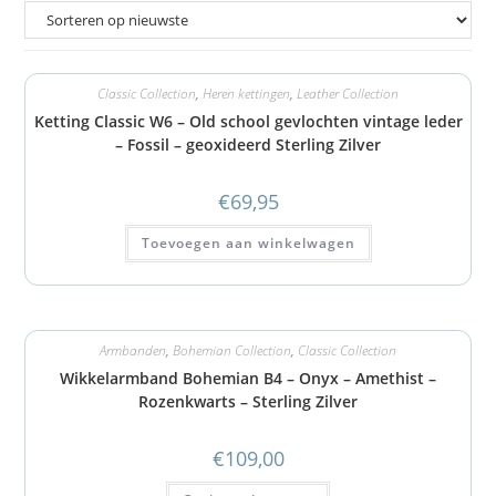
Classic Collection
,
Heren kettingen
,
Leather Collection
Ketting Classic W6 – Old school gevlochten vintage leder
– Fossil – geoxideerd Sterling Zilver
€
69,95
Toevoegen aan winkelwagen
Armbanden
,
Bohemian Collection
,
Classic Collection
Wikkelarmband Bohemian B4 – Onyx – Amethist –
Rozenkwarts – Sterling Zilver
€
109,00