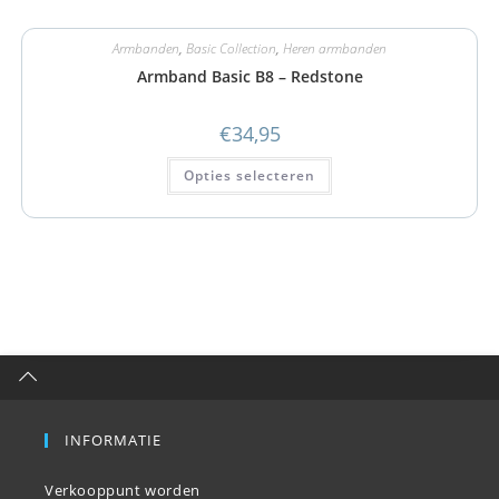
Armbanden
,
Basic Collection
,
Heren armbanden
Armband Basic B8 – Redstone
€
34,95
Opties selecteren
INFORMATIE
Verkooppunt worden