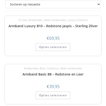
10 mm
,
Armbanden
,
Heren armbanden
,
Luxury Collection
Armband Luxury B10 – Redstone Jaspis – Sterling Zilver
€
69,95
Opties selecteren
Armbanden
,
Basic Collection
,
Heren armbanden
Armband Basic B8 – Redstone en Leer
€
39,95
Opties selecteren