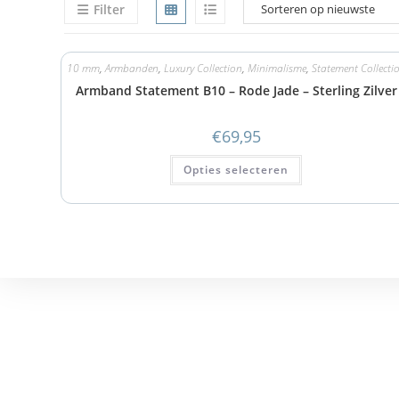
Filter
10 mm
,
Armbanden
,
Luxury Collection
,
Minimalisme
,
Statement Collecti
Armband Statement B10 – Rode Jade – Sterling Zilver
€
69,95
Opties selecteren