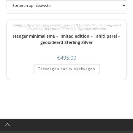
Hangers
,
Heren hangers
,
Limited Editions & Unica's
,
Minimalisme
,
Pearl
Collection
,
Statement Collection
,
Supreme collection
Hanger minimalisme – limited edition – Tahiti parel –
geoxideerd Sterling Zilver
€
495,00
Toevoegen aan winkelwagen