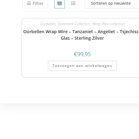
Filter
Oorbellen
,
Statement Collection
,
Wrap Wire collection
Oorbellen Wrap Wire – Tanzaniet – Angeliet – Tsjechis
Glas – Sterling Zilver
€
99,95
Toevoegen aan winkelwagen