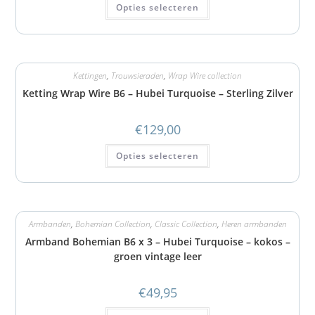
Opties selecteren
Kettingen
,
Trouwsieraden
,
Wrap Wire collection
Ketting Wrap Wire B6 – Hubei Turquoise – Sterling Zilver
€
129,00
Opties selecteren
Armbanden
,
Bohemian Collection
,
Classic Collection
,
Heren armbanden
Armband Bohemian B6 x 3 – Hubei Turquoise – kokos –
groen vintage leer
€
49,95