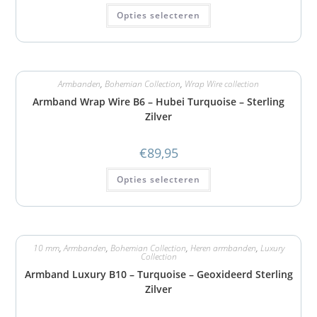
Opties selecteren
Armbanden
,
Bohemian Collection
,
Wrap Wire collection
Armband Wrap Wire B6 – Hubei Turquoise – Sterling
Zilver
€
89,95
Opties selecteren
10 mm
,
Armbanden
,
Bohemian Collection
,
Heren armbanden
,
Luxury
Collection
Armband Luxury B10 – Turquoise – Geoxideerd Sterling
Zilver