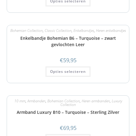
Opties selecteren
Bohemian Collection
,
Classic Collection
,
Enkelbandjes
,
Heren enkelbandjes
Enkelbandje Bohemian B6 – Turquoise – zwart
gevlochten Leer
€
59,95
Opties selecteren
10 mm
,
Armbanden
,
Bohemian Collection
,
Heren armbanden
,
Luxury
Collection
Armband Luxury B10 – Turquoise – Sterling Zilver
€
69,95