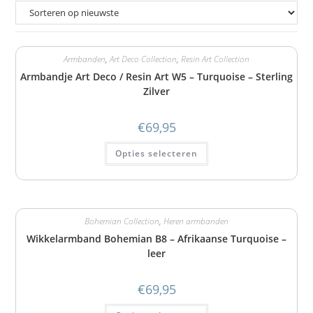
Armbanden
,
Art Deco Collection
,
Resin Art Collection
Armbandje Art Deco / Resin Art W5 – Turquoise – Sterling
Zilver
€
69,95
Opties selecteren
Bohemian Collection
,
Heren armbanden
Wikkelarmband Bohemian B8 – Afrikaanse Turquoise –
leer
€
69,95