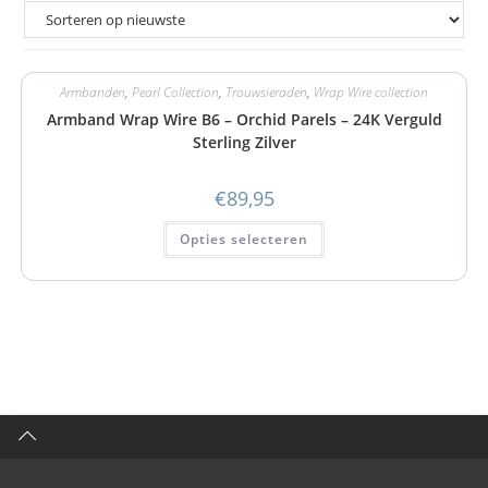
Armbanden
,
Pearl Collection
,
Trouwsieraden
,
Wrap Wire collection
Armband Wrap Wire B6 – Orchid Parels – 24K Verguld
Sterling Zilver
€
89,95
Opties selecteren