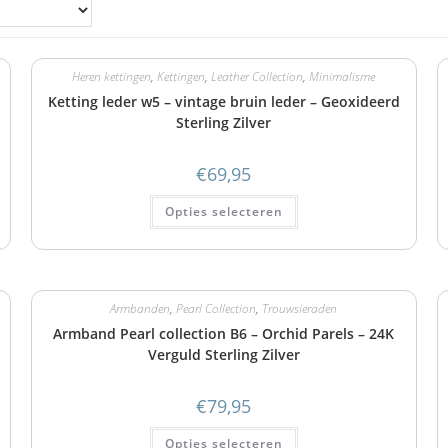
Heren kettingen
,
Kettingen
,
Leather Collection
,
Minimalisme
Ketting leder w5 – vintage bruin leder – Geoxideerd
Sterling Zilver
€
69,95
Opties selecteren
Armbanden
,
Pearl Collection
,
Trouwsieraden
Armband Pearl collection B6 – Orchid Parels – 24K
Verguld Sterling Zilver
€
79,95
Opties selecteren