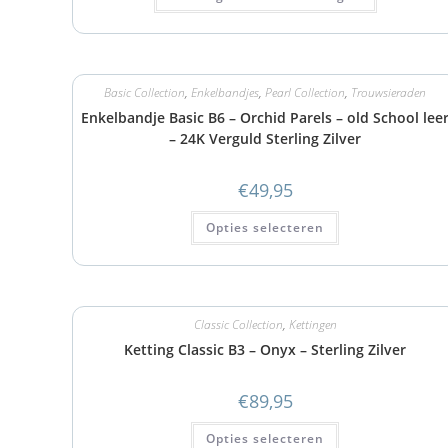
Basic Collection
,
Enkelbandjes
,
Pearl Collection
,
Trouwsieraden
Enkelbandje Basic B6 – Orchid Parels – old School lee
– 24K Verguld Sterling Zilver
€
49,95
Opties selecteren
Classic Collection
,
Kettingen
Ketting Classic B3 – Onyx – Sterling Zilver
€
89,95
Opties selecteren