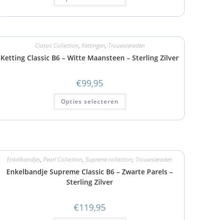
Classic Collection
,
Kettingen
,
Trouwsieraden
Ketting Classic B6 – Witte Maansteen – Sterling Zilver
€
99,95
Opties selecteren
Enkelbandjes
,
Pearl Collection
,
Supreme collection
,
Trouwsieraden
Enkelbandje Supreme Classic B6 – Zwarte Parels –
Sterling Zilver
€
119,95