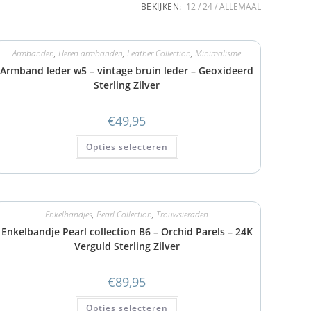
BEKIJKEN:
12
24
ALLEMAAL
Armbanden
,
Heren armbanden
,
Leather Collection
,
Minimalisme
Armband leder w5 – vintage bruin leder – Geoxideerd
Sterling Zilver
€
49,95
Opties selecteren
Enkelbandjes
,
Pearl Collection
,
Trouwsieraden
Enkelbandje Pearl collection B6 – Orchid Parels – 24K
Verguld Sterling Zilver
€
89,95
Opties selecteren