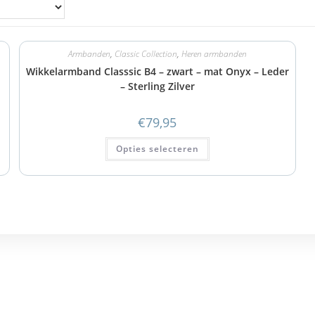
Armbanden
,
Classic Collection
,
Heren armbanden
Wikkelarmband Classsic B4 – zwart – mat Onyx – Leder
– Sterling Zilver
€
79,95
Opties selecteren