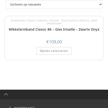
Armbanden
,
Classic Collection
,
Enamel - Glas Emaille Collection
,
Heren
armbanden
Wikkelarmband Classic B6 – Glas Emaille – Zwarte Onyx
€
109,00
Opties selecteren
INFORMATIE